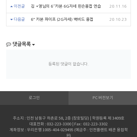
이전글
김 *영님의 6″카본 6G자세 왼손용접 연습
20.11.16
다음글
6" 카본 파이프 (2G자세) 백비드 용접
20.10.23
댓글목록
등록된 댓글이 없습니다.
로그인
PC 버전보기
주소지 : 인천 남동구 하촌로 58, 2층 (창호빌딩) | 학원등록 제 3409호
대표전화 : 032-223-3300 | Fax : 032-223-3302
계좌정보 : 우리은행 1005-404-029495 (예금주 : 인천플랜트 배관 용접학
원)