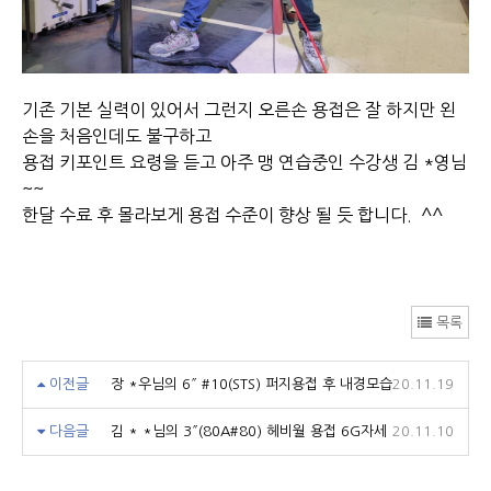
기존 기본 실력이 있어서 그런지 오른손 용접은 잘 하지만 왼
손을 처음인데도 불구하고
용접 키포인트 요령을 듣고 아주 맹 연습중인 수강생 김 *영님
~~
한달 수료 후 몰라보게 용접 수준이 향상 될 듯 합니다. ^^
목록
이전글
장 *우님의 6″ #10(STS) 퍼지용접 후 내경모습
20.11.19
다음글
김 * *님의 3″(80A#80) 헤비월 용접 6G자세
20.11.10