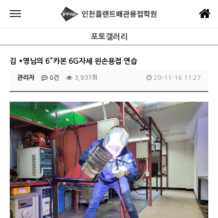
포토갤러리
김 *영님의 6″카본 6G자세 왼손용접 연습
관리자
0건
3,937회
20-11-16 11:27