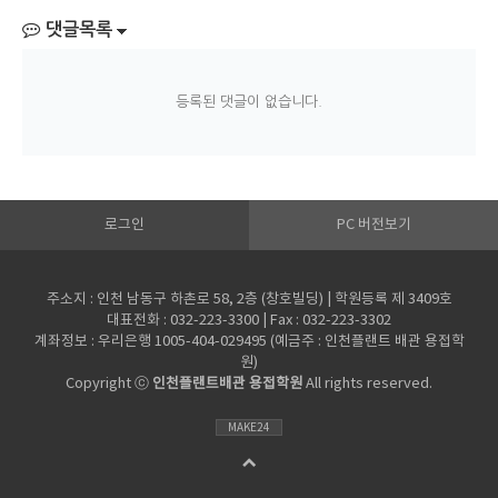
댓글목록
등록된 댓글이 없습니다.
로그인
PC 버전보기
주소지 : 인천 남동구 하촌로 58, 2층 (창호빌딩) | 학원등록 제 3409호
대표전화 : 032-223-3300 | Fax : 032-223-3302
계좌정보 : 우리은행 1005-404-029495 (예금주 : 인천플랜트 배관 용접학
원)
Copyright ⓒ
인천플랜트배관 용접학원
All rights reserved.
MAKE24