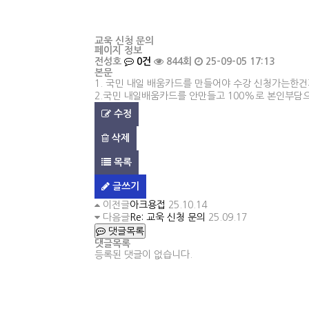
교욱 신청 문의
페이지 정보
전성호
0건
844회
25-09-05 17:13
본문
1. 국민 내일 배움카드를 만들어야 수강 신청가는한건
2.국민 내일배움카드를 안만들고 100%로 본인부담
수정
삭제
목록
글쓰기
이전글
아크용접
25.10.14
다음글
Re: 교욱 신청 문의
25.09.17
댓글목록
댓글목록
등록된 댓글이 없습니다.