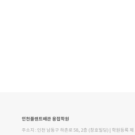
인천플랜트배관 용접학원
주소지 : 인천 남동구 하촌로 58, 2층 (창호빌딩) | 학원등록 제 